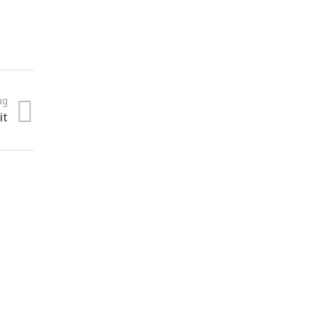
ag
it