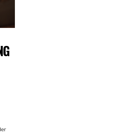
NG
der