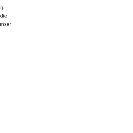
g.
die
unser